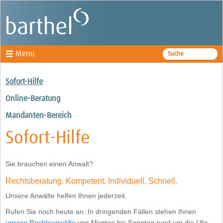
Menu
Fachbereiche
Sofort-Hilfe
Rechtsanwälte
Online-Beratung
Kanzlei
Mandanten-Bereich
Sofort-Hilfe
News
Sie brauchen einen Anwalt?
Rechtsberatung. Kompetent. Individuell. Schnell.
Unsere Anwälte helfen Ihnen jederzeit.
Rufen Sie noch heute an. In dringenden Fällen stehen Ihnen
unsere Rechtsanwälte
von Montag bis Sonntag rund um die Uhr