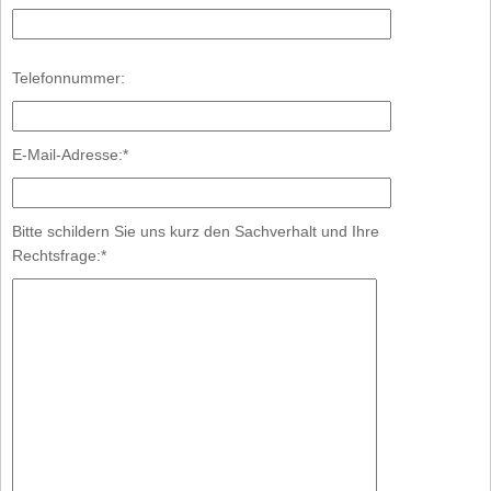
Bitte
Bitte
Telefonnummer:
lasse
lasse
dieses
dieses
Feld
Feld
E-Mail-Adresse:*
leer.
leer.
Bitte schildern Sie uns kurz den Sachverhalt und Ihre
Rechtsfrage:*