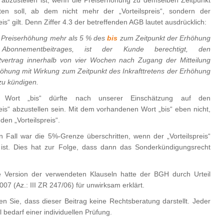
s abzustellen ist, wenn die Preiserhöhung zu demselben Zeitpunkt
eten soll, ab dem nicht mehr der „Vorteilspreis“, sondern der
is“ gilt. Denn Ziffer 4.3 der betreffenden AGB lautet ausdrücklich:
e Preiserhöhung mehr als 5 % des
bis
zum Zeitpunkt der Erhöhung
 Abonnementbeitrages, ist der Kunde berechtigt, den
ertrag innerhalb von vier Wochen nach Zugang der Mitteilung
höhung mit Wirkung zum Zeitpunkt des Inkrafttretens der Erhöhung
zu kündigen.
Wort „bis“ dürfte nach unserer Einschätzung auf den
is“ abzustellen sein. Mit dem vorhandenen Wort „bis“ eben nicht,
den „Vorteilspreis“.
n Fall war die 5%-Grenze überschritten, wenn der „Vorteilspreis“
ist. Dies hat zur Folge, dass dann das Sonderkündigungsrecht
e Version der verwendeten Klauseln hatte der BGH durch Urteil
07 (Az.: III ZR 247/06) für unwirksam erklärt.
en Sie, dass dieser Beitrag keine Rechtsberatung darstellt. Jeder
l bedarf einer individuellen Prüfung.