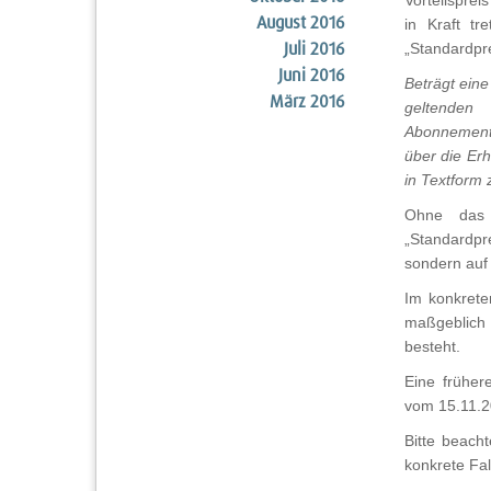
Vorteilsprei
August 2016
in Kraft tr
„Standardpre
Juli 2016
Juni 2016
Beträgt ein
März 2016
geltenden
Abonnementv
über die Er
in Textform 
Ohne das 
„Standardpre
sondern auf 
Im konkrete
maßgeblich 
besteht.
Eine früher
vom 15.11.20
Bitte beacht
konkrete Fal