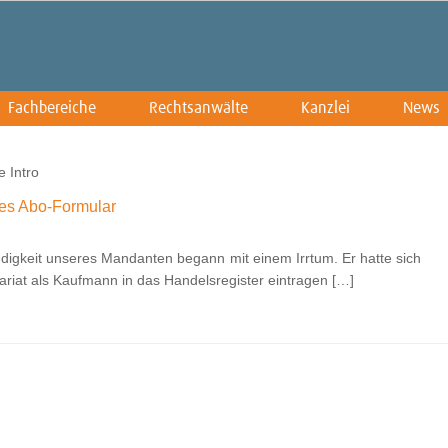
Fachbereiche
Rechtsanwälte
Kanzlei
News
 Intro
des Abo-Formular
digkeit unseres Mandanten begann mit einem Irrtum. Er hatte sich
ariat als Kaufmann in das Handelsregister eintragen […]